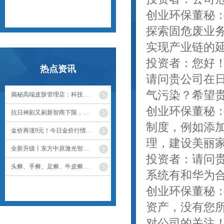
创业环保董秘
探索固危废业
实现产业链的
投资者：您好
热点资讯
请问贵公司在
气污染？希望
揭秘高端皮肤管理店：科技与美的完美结合
创业环保董秘
抗日神剧又刷新智商下限，炮弹太大塞不进怎么办？
制度，例如添
金价再涨9元！今日金价行情（2025/04/03 11:50）
理，建设美丽
全新升级丨东方中原激光智慧黑板，重新见证“视”界改变
投资者：请问
头癣、手癣、足癣、牛皮癣，一个中成药，清热解毒、凉血润燥|银屑病
系统有和华为
创业环保董秘
资产，没有您
对公司的关注